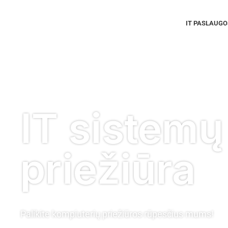
IT PASLAUGO
IT sistemų
priežiūra
Palikite kompiuterių priežiūros rūpesčius mums!