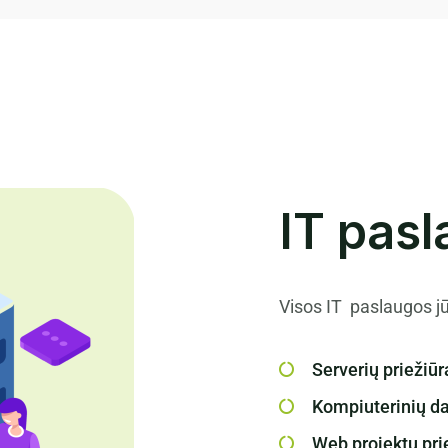
IT pas
Visos IT paslaugos jū
Serverių priežiūr
Kompiuterinių da
Web projektų prie