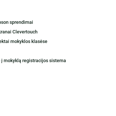
Epson sprendimai
kranai Clevertouch
ektai mokyklos klasėse
 į mokyklą registracijos sistema