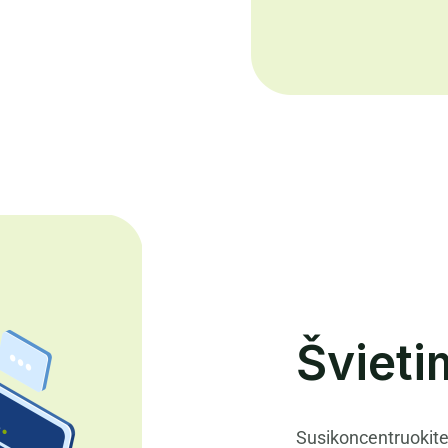
Švieti
Susikoncentruokite 