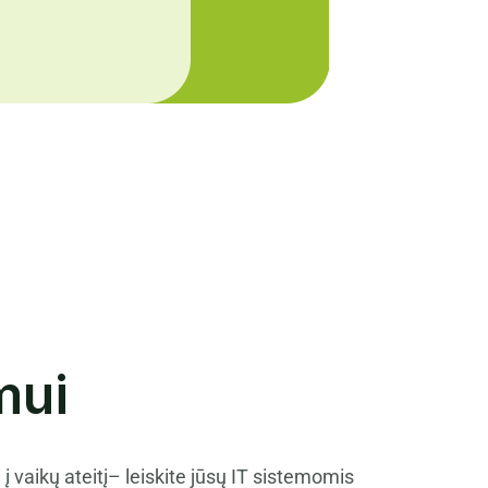
mui
į vaikų ateitį– leiskite jūsų IT sistemomis