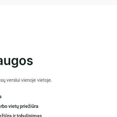
laugos
sų verslui vienoje vietoje.
a
rbo vietų priežiūra
žiūra ir tobulinimas